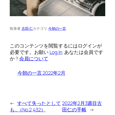
執筆者:
古田 仁
カテゴリ:
今朝の一言
このコンテンツを閲覧するにはログインが
必要です。お願い
Log In
. あなたは会員です
か ?
会員について
今朝の一言 2022年2月
←
すべて失ったとして
2022年2月3週目古
も…（No.2,432）
田仁の手帳
→