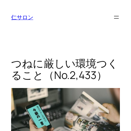
内
容
仁サロン
を
ス
キ
ッ
プ
つねに厳しい環境つく
ること（No.2,433）