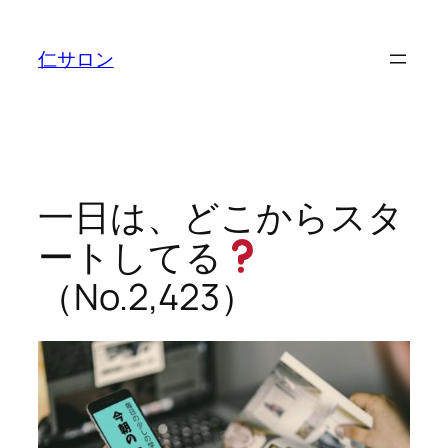
内
容
仁サロン
を
ス
キ
ッ
プ
一日は、どこからスタ
ートしてる
（No.2,423）