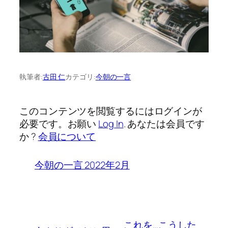
執筆者:
古田 仁
カテゴリ:
今朝の一言
このコンテンツを閲覧するにはログインが
必要です。お願い
Log In
. あなたは会員です
か ?
会員について
今朝の一言 2022年2月
これを…こうした