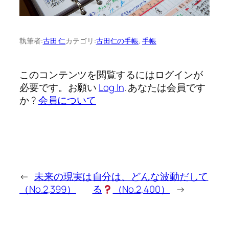
執筆者:
古田 仁
カテゴリ:
古田仁の手帳
, 
手帳
このコンテンツを閲覧するにはログインが
必要です。お願い
Log In
. あなたは会員です
か ?
会員について
←
未来の現実は
自分は、どんな波動だして
（No.2,399）
る
（No.2,400）
→