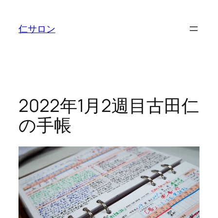
内
容
仁サロン
を
ス
キ
ッ
プ
2022年1月2週目古田仁
の手帳