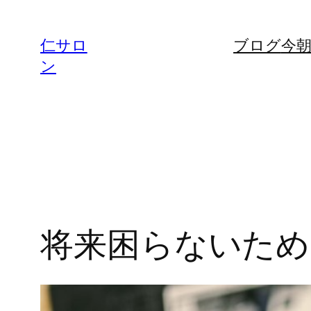
内
容
仁サロ
ブログ
今
を
ン
ス
キ
ッ
プ
将来困らないために（