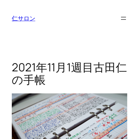
内
容
仁サロン
を
ス
キ
ッ
プ
2021年11月1週目古田仁
の手帳