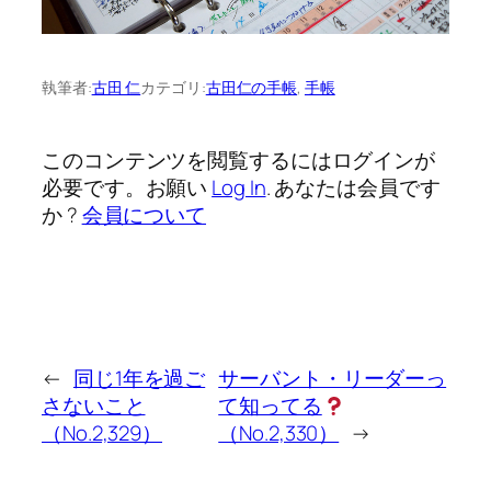
執筆者:
古田 仁
カテゴリ:
古田仁の手帳
, 
手帳
このコンテンツを閲覧するにはログインが
必要です。お願い
Log In
. あなたは会員です
か ?
会員について
←
同じ1年を過ご
サーバント・リーダーっ
さないこと
て知ってる
（No.2,329）
（No.2,330）
→