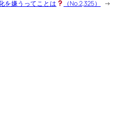
化を嫌うってことは
（No.2,325）
→