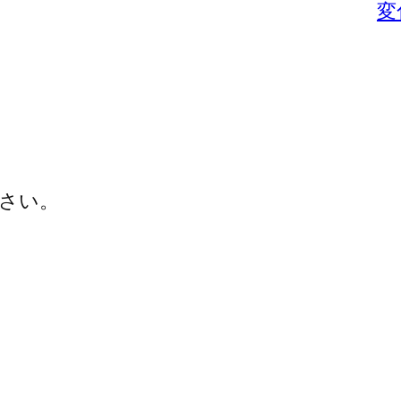
変
さい。