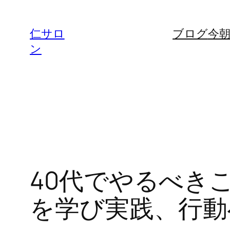
内
容
仁サロ
ブログ
今
を
ン
ス
キ
ッ
プ
40代でやるべき
を学び実践、行動へ。