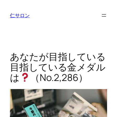
内
容
仁サロン
を
ス
キ
ッ
プ
あなたが目指している
目指している金メダル
は
（No.2,286）