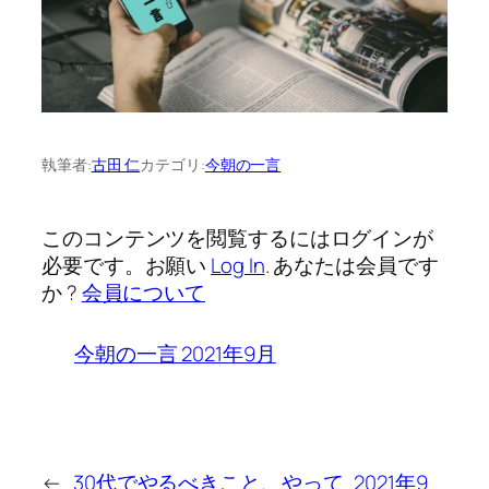
執筆者:
古田 仁
カテゴリ:
今朝の一言
このコンテンツを閲覧するにはログインが
必要です。お願い
Log In
. あなたは会員です
か ?
会員について
今朝の一言 2021年9月
←
30代でやるべきこと、やって
2021年9