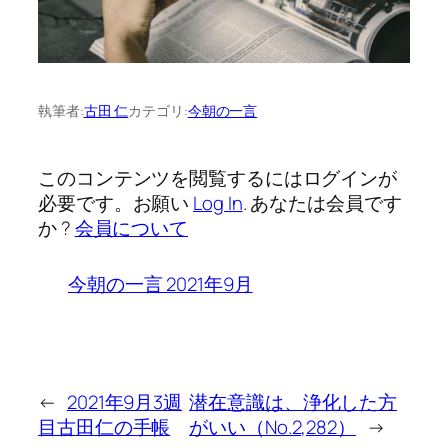
執筆者:
古田 仁
カテゴリ:
今朝の一言
このコンテンツを閲覧するにはログインが
必要です。お願い
Log In
. あなたは会員です
か ?
会員について
今朝の一言 2021年9月
←
2021年9月3週
潜在意識は、浄化した方
目古田仁の手帳
がいい（No.2,282）
→