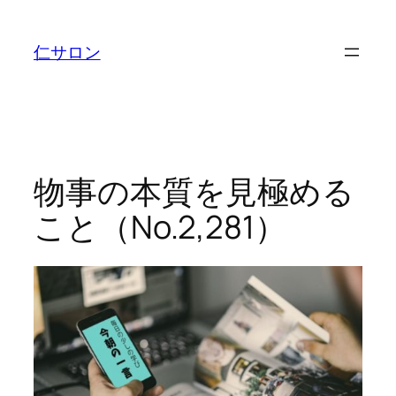
内
容
仁サロン
を
ス
キ
ッ
プ
物事の本質を見極める
こと（No.2,281）