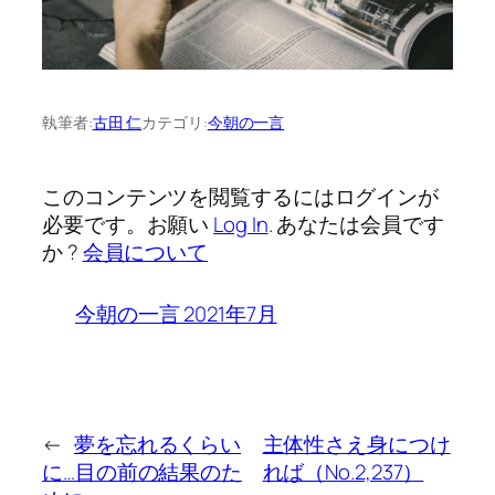
執筆者:
古田 仁
カテゴリ:
今朝の一言
このコンテンツを閲覧するにはログインが
必要です。お願い
Log In
. あなたは会員です
か ?
会員について
今朝の一言 2021年7月
←
夢を忘れるくらい
主体性さえ身につけ
に…目の前の結果のた
れば（No.2,237）