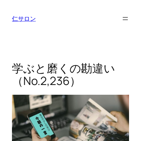
内
容
仁サロン
を
ス
キ
ッ
プ
学ぶと磨くの勘違い
（No.2,236）