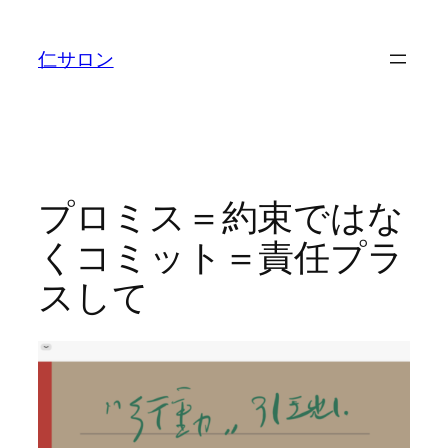
内
容
仁サロン
を
ス
キ
ッ
プ
プロミス＝約束ではな
くコミット＝責任プラ
スして