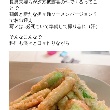
長男夫婦らが夕方披露宴の件でくるってこ
とで
鶏飯と新たな担々麺ソーメンバージョン？
でお出迎え
写メは…必死こいて準備して撮り忘れ（汗）
そんなこんなで
料理も淡々と日々作りながら