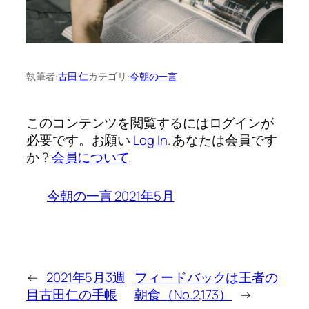
執筆者:
古田 仁
カテゴリ:
今朝の一言
このコンテンツを閲覧するにはログインが
必要です。お願い
Log In
. あなたは会員です
か ?
会員について
今朝の一言 2021年5月
←
2021年5月3週
フィードバックは王者の
目古田仁の手帳
朝食（No.2,173）
→