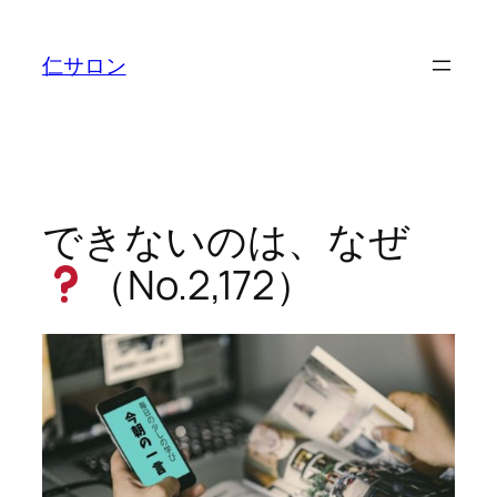
内
容
仁サロン
を
ス
キ
ッ
プ
できないのは、なぜ
（No.2,172）