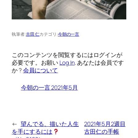
執筆者:
古田 仁
カテゴリ:
今朝の一言
このコンテンツを閲覧するにはログインが
必要です。お願い
Log In
. あなたは会員です
か ?
会員について
今朝の一言 2021年5月
←
望んでる、描いた人生
2021年5月2週目
を手にするには
古田仁の手帳