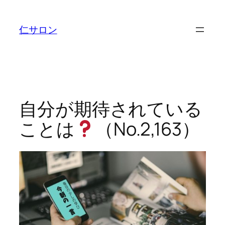
内
容
仁サロン
を
ス
キ
ッ
プ
自分が期待されている
ことは
（No.2,163）