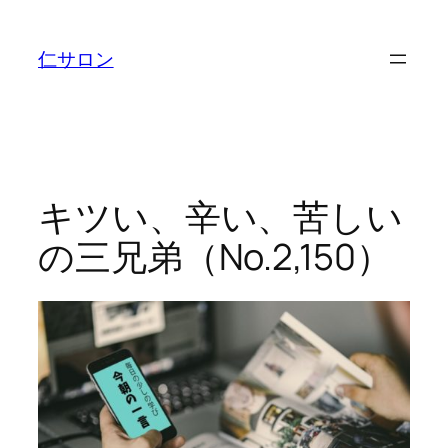
内
容
仁サロン
を
ス
キ
ッ
プ
キツい、辛い、苦しい
の三兄弟（No.2,150）