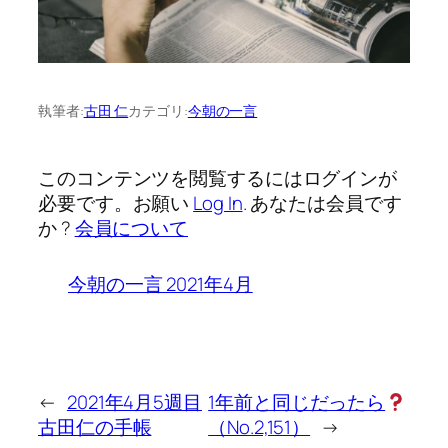
執筆者:
古田 仁
カテゴリ:
今朝の一言
このコンテンツを閲覧するにはログインが
必要です。お願い
Log In
. あなたは会員です
か ?
会員について
今朝の一言 2021年4月
←
2021年4月5週目
1年前と同じだったら
古田仁の手帳
（No.2,151）
→