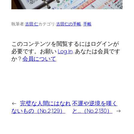
執筆者:
古田 仁
カテゴリ:
古田仁の手帳
, 
手帳
このコンテンツを閲覧するにはログインが
必要です。お願い
Log In
. あなたは会員です
か ?
会員について
←
完璧な人間にはなれ
不運や逆境を嘆く
ないもの（No.2,129）
と…（No.2,130）
→