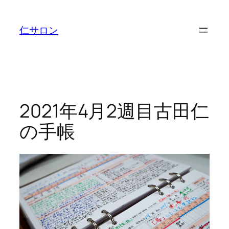
内
容
仁サロン
を
ス
キ
ッ
プ
2021年4月2週目古田仁
の手帳