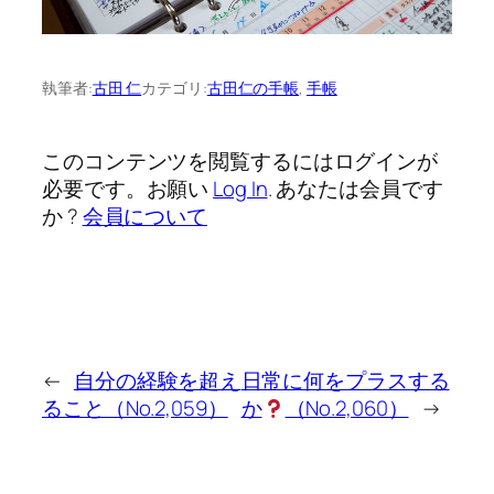
執筆者:
古田 仁
カテゴリ:
古田仁の手帳
, 
手帳
このコンテンツを閲覧するにはログインが
必要です。お願い
Log In
. あなたは会員です
か ?
会員について
←
自分の経験を超え
日常に何をプラスする
ること（No.2,059）
か
（No.2,060）
→