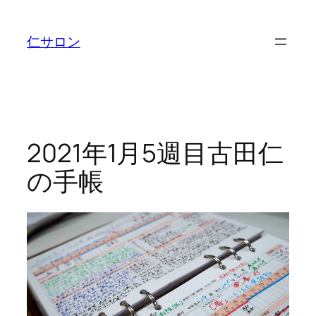
内
容
仁サロン
を
ス
キ
ッ
プ
2021年1月5週目古田仁
の手帳