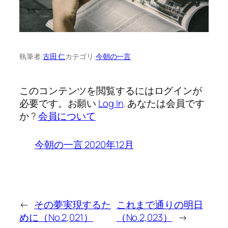
執筆者:
古田 仁
カテゴリ:
今朝の一言
このコンテンツを閲覧するにはログインが
必要です。お願い
Log In
. あなたは会員です
か ?
会員について
今朝の一言 2020年12月
←
その夢実現するた
これまで通りの明日
めに（No.2,021）
（No.2,023）
→