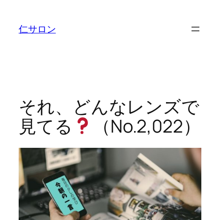
内
容
仁サロン
を
ス
キ
ッ
プ
それ、どんなレンズで
見てる
（No.2,022）