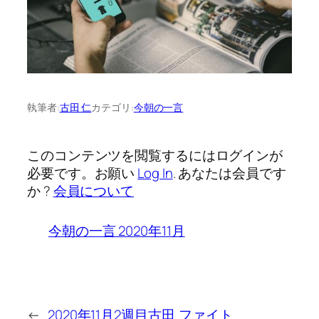
執筆者:
古田 仁
カテゴリ:
今朝の一言
このコンテンツを閲覧するにはログインが
必要です。お願い
Log In
. あなたは会員です
か ?
会員について
今朝の一言 2020年11月
←
2020年11月2週目古田
ファイト