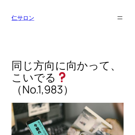
内
容
仁サロン
を
ス
キ
ッ
プ
同じ方向に向かって、
こいでる
（No.1,983）