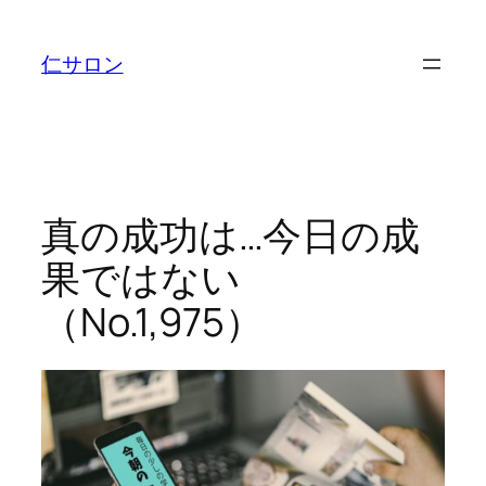
内
容
仁サロン
を
ス
キ
ッ
プ
真の成功は…今日の成
果ではない
（No.1,975）