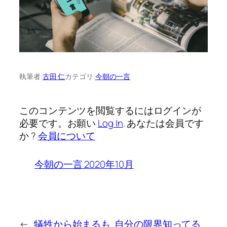
執筆者:
古田 仁
カテゴリ:
今朝の一言
このコンテンツを閲覧するにはログインが
必要です。お願い
Log In
. あなたは会員です
か ?
会員について
今朝の一言 2020年10月
←
犠牲から始まるも
自分の限界知ってる