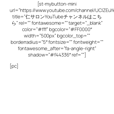
[st-mybutton-mini
url=”https://www.youtube.com/channel/UClZEu
title=”仁サロンYouTubeチャンネルはこち
ら” rel=”” fontawesome=”” target=”_blank”
color=”#fff” bgcolor=”#FF0000″
width=”500px” bgcolor_top=””
borderradius=”5″ fontsize=”” fontweight=””
fontawesome_after=”fa-angle-right”
shadow=”#f44336″ ref=””]
[pc]