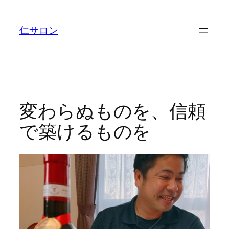
内
容
仁サロン
を
ス
キ
ッ
プ
変わらぬものを、信頼
で築けるものを