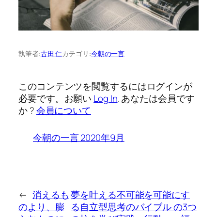
執筆者:
古田 仁
カテゴリ:
今朝の一言
このコンテンツを閲覧するにはログインが
必要です。お願い
Log In
. あなたは会員です
か ?
会員について
今朝の一言 2020年9月
←
消えるも
夢を叶える不可能を可能にす
のより、膨
る自立型思考のバイブル の3つ