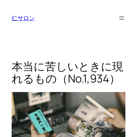
内
容
仁サロン
を
ス
キ
ッ
プ
本当に苦しいときに現
れるもの（No.1,934）