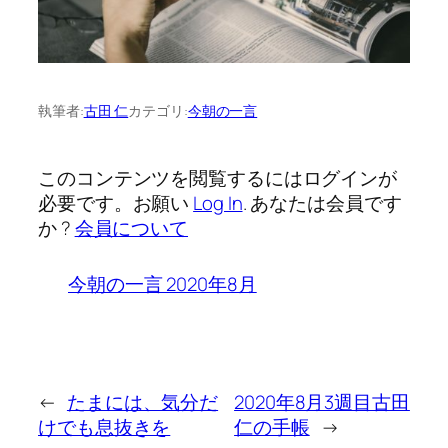
執筆者:
古田 仁
カテゴリ:
今朝の一言
このコンテンツを閲覧するにはログインが
必要です。お願い
Log In
. あなたは会員です
か ?
会員について
今朝の一言 2020年8月
←
たまには、気分だ
2020年8月3週目古田
けでも息抜きを
仁の手帳
→