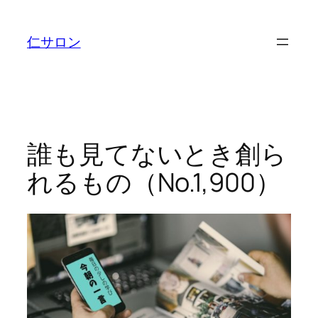
内
容
仁サロン
を
ス
キ
ッ
プ
誰も見てないとき創ら
れるもの（No.1,900）