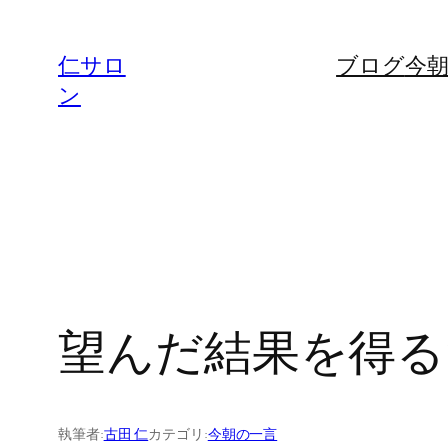
内
容
仁サロ
ブログ
今
を
ン
ス
キ
ッ
プ
望んだ結果を得るため
執筆者:
古田 仁
カテゴリ:
今朝の一言