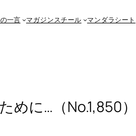
朝の一言
マガジンスチール
マンダラシート
に…（No.1,850