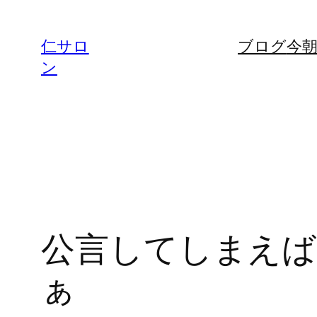
内
容
仁サロ
ブログ
今
を
ン
ス
キ
ッ
プ
公言してしまえば
ぁ