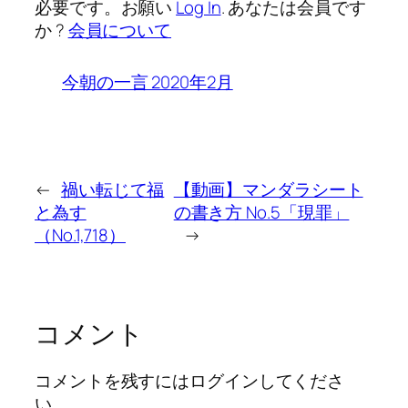
必要です。お願い
Log In
. あなたは会員です
か ?
会員について
今朝の一言 2020年2月
←
禍い転じて福
【動画】マンダラシート
と為す
の書き方 No.5「現罪」
（No.1,718）
→
コメント
コメントを残すにはログインしてくださ
い。