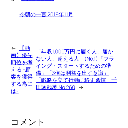
今朝の一言 2019年11月
←
【動
「年収1,000万円に届く人、届か
画】優先
ない人、超える人」(No.1)「フラ
順位を考
イング・スタートするための準
える -顧
備」「3倍は利益を出す意識」
客を獲得
「戦略を立て行動に移す習慣」千
する為に
田琢哉著 No.260
→
は-
コメント