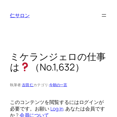
内
容
仁サロン
を
ス
キ
ッ
プ
ミケランジェロの仕事
は
（No.1,632）
執筆者:
古田 仁
カテゴリ:
今朝の一言
このコンテンツを閲覧するにはログインが
必要です。お願い
Log In
. あなたは会員です
か ?
会員について