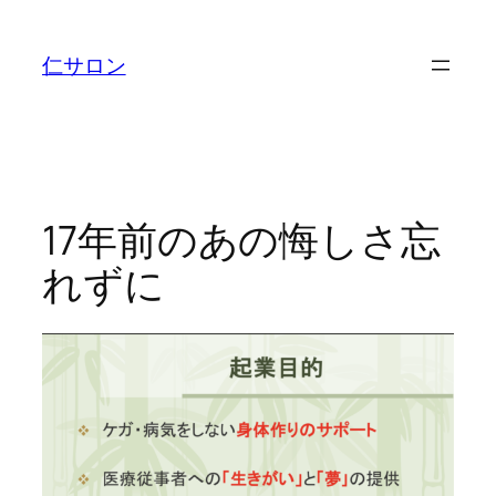
内
容
仁サロン
を
ス
キ
ッ
プ
17年前のあの悔しさ忘
れずに