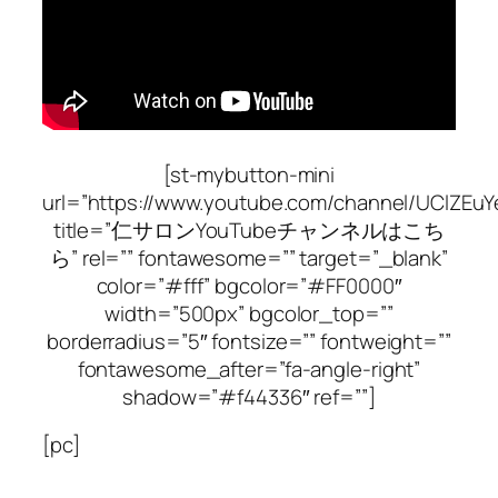
[st-mybutton-mini
url=”https://www.youtube.com/channel/UClZEu
title=”仁サロンYouTubeチャンネルはこち
ら” rel=”” fontawesome=”” target=”_blank”
color=”#fff” bgcolor=”#FF0000″
width=”500px” bgcolor_top=””
borderradius=”5″ fontsize=”” fontweight=””
fontawesome_after=”fa-angle-right”
shadow=”#f44336″ ref=””]
[pc]