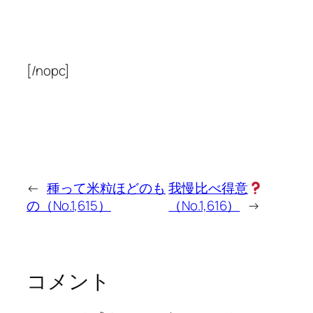
[/nopc]
←
種って米粒ほどのも
我慢比べ得意
の（No.1,615）
（No.1,616）
→
コメント