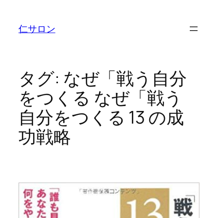
内
容
仁サロン
を
ス
キ
ッ
タグ:
なぜ「戦う自分
プ
をつくる なぜ「戦う
自分をつくる 13 の成
功戦略