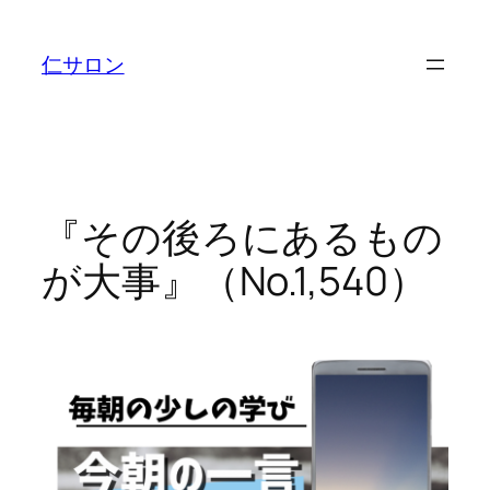
内
容
仁サロン
を
ス
キ
ッ
プ
『その後ろにあるもの
が大事』（No.1,540）