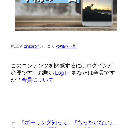
執筆者:
zinsaron
カテゴリ:
今朝の一言
このコンテンツを閲覧するにはログインが
必要です。お願い
Log In
. あなたは会員です
か ?
会員について
←
『ボーリング知って
『もったいない』