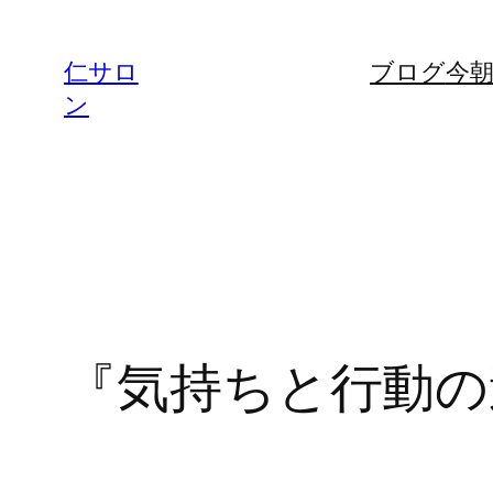
内
容
仁サロ
ブログ
今
を
ン
ス
キ
ッ
プ
『気持ちと行動の違い