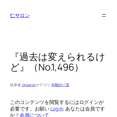
内
容
仁サロン
を
ス
キ
ッ
プ
『過去は変えられるけ
ど』（No.1,496）
執筆者:
zinsaron
カテゴリ:
今朝の一言
このコンテンツを閲覧するにはログインが
必要です。お願い
Log In
. あなたは会員です
か ?
会員について