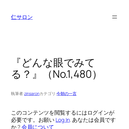
内
容
仁サロン
を
ス
キ
ッ
プ
『どんな眼でみて
る？』（No.1,480）
執筆者:
zinsaron
カテゴリ:
今朝の一言
このコンテンツを閲覧するにはログインが
必要です。お願い
Log In
. あなたは会員です
か ?
会員について