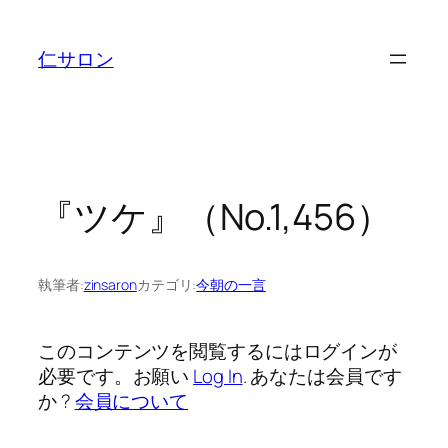
内
容
仁サロン
を
ス
キ
ッ
プ
『ツケ』（No.1,456）
執筆者:
zinsaron
カテゴリ:
今朝の一言
このコンテンツを閲覧するにはログインが
必要です。お願い
Log In
. あなたは会員です
か ?
会員について